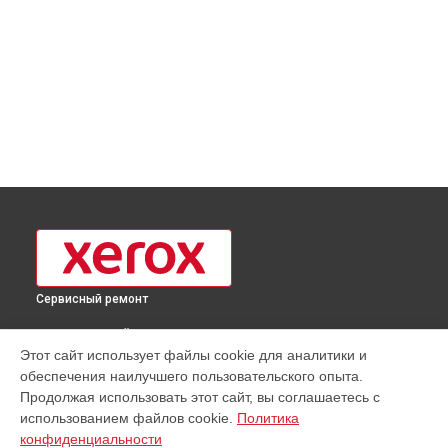
Сервисный ремонт
ВЫБЕРИ СВОЙ ГОРОД
Этот сайт использует файлы cookie для аналитики и
Замена Wi-Fi принтера XP-320B Xerox в
Москве
обеспечения наилучшего пользовательского опыта.
Замена Wi-Fi принтера XP-320B Xerox в
Краснодаре
Продолжая использовать этот сайт, вы соглашаетесь с
Замена Wi-Fi принтера XP-320B Xerox в
Ростове-на-Дону
использованием файлов cookie.
Политика
конфиденциальности
Замена Wi-Fi принтера XP-320B Xerox в
Нижнем Новгороде