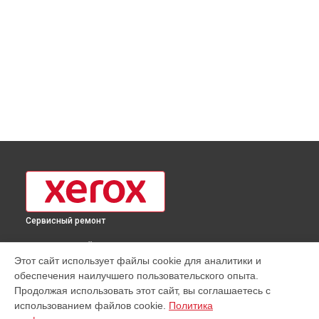
Сервисный ремонт
ВЫБЕРИ СВОЙ ГОРОД
Этот сайт использует файлы cookie для аналитики и
Замена блока питания принтера XP-320B Xerox в
Москве
обеспечения наилучшего пользовательского опыта.
Замена блока питания принтера XP-320B Xerox в
Продолжая использовать этот сайт, вы соглашаетесь с
Краснодаре
использованием файлов cookie.
Политика
Замена блока питания принтера XP-320B Xerox в
Ростове-