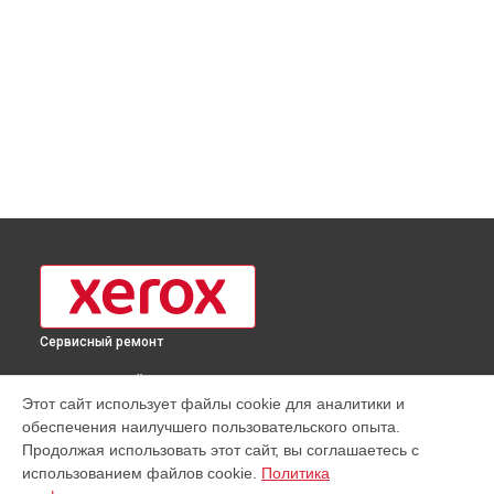
Сервисный ремонт
ВЫБЕРИ СВОЙ ГОРОД
Этот сайт использует файлы cookie для аналитики и
Чистка блока проявки принтера XP-320B Xerox в
Москве
обеспечения наилучшего пользовательского опыта.
Чистка блока проявки принтера XP-320B Xerox в
Продолжая использовать этот сайт, вы соглашаетесь с
Краснодаре
использованием файлов cookie.
Политика
Чистка блока проявки принтера XP-320B Xerox в
Ростове-