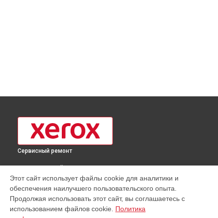
Сервисный ремонт
ВЫБЕРИ СВОЙ ГОРОД
Этот сайт использует файлы cookie для аналитики и
Чистка блока проявки принтера Phaser 3052NI Xerox в
обеспечения наилучшего пользовательского опыта.
Москве
Продолжая использовать этот сайт, вы соглашаетесь с
Чистка блока проявки принтера Phaser 3052NI Xerox в
использованием файлов cookie.
Политика
Краснодаре