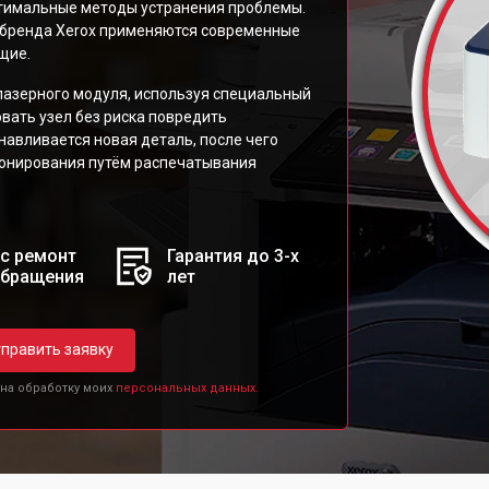
птимальные методы устранения проблемы.
т бренда Xerox применяются современные
щие.
лазерного модуля, используя специальный
ать узел без риска повредить
навливается новая деталь, после чего
ионирования путём распечатывания
с ремонт
Гарантия до 3-х
обращения
лет
править заявку
 на обработку моих
персональных данных.