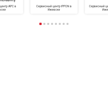
центр APC в
Сервисный центр IPPON в
Сервисный це
вске
Ижевске
Иже