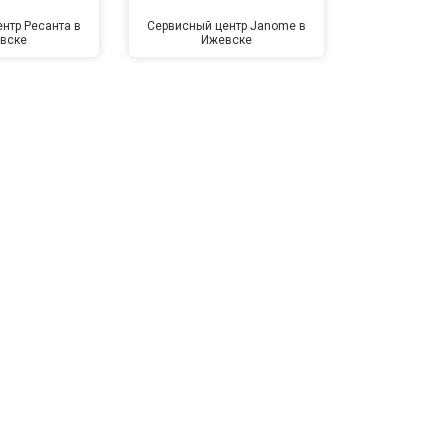
нтр Ресанта в
Сервисный центр Janome в
Сервисный 
вске
Ижевске
Иже