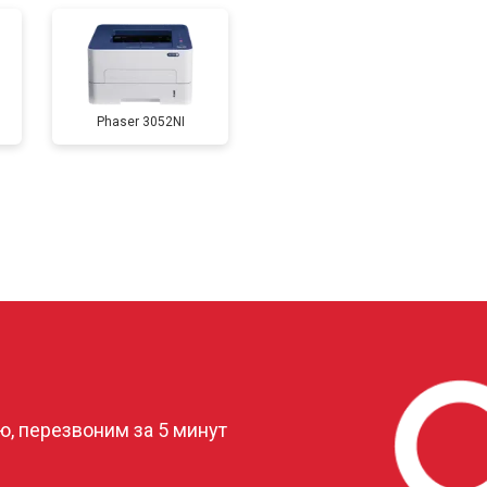
от 80 мин
о
Phaser 3052NI
от 50 мин
о
от 80 мин
о
от 60 мин
о
?
, перезвоним за 5 минут