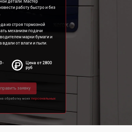
ной детали. Мастер
звести работу быстро и без
.
да из строя тормозной
вать механизм подачи
водителем марки бумаги и
 вдали от влаги и пыли.
3-
Цена от 2800
руб
править заявку
 на обработку моих
персональных