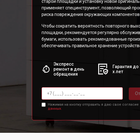
старой площадки и установку новой оригиналь
применяет специнструмент, позволяющий прои
риска повреждения окружающих компонентов
Чтобы сократить вероятность повторного выхо
площадки, рекомендуется регулярно обслужи
бумаги, использовать рекомендованные произ
обеспечивать правильное хранение устройства
Экспресс
Гарантия до 
ремонт в день
х лет
обращения
От
Нажимая на кнопку отправить я даю свое согласие
данных.