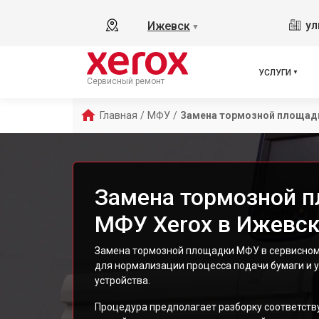
ул
Ижевск
▼
УСЛУГИ
Сервисный ремонт
Главная
/
МФУ
/
Замена тормозной площад
Замена тормозной 
МФУ Xerox в Ижевс
Замена тормозной площадки МФУ в сервисном
для нормализации процесса подачи бумаги и 
устройства.
Процедура предполагает разборку соответств