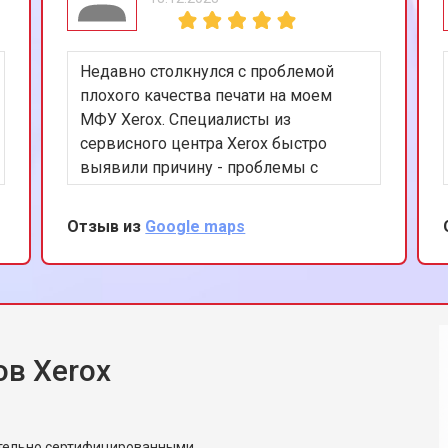
Недавно столкнулся с проблемой
плохого качества печати на моем
МФУ Xerox. Специалисты из
сервисного центра Xerox быстро
выявили причину - проблемы с
печатающей головкой. Ремонт был
выполнен оперативно, а качество
Отзыв из
Google maps
печати теперь идеальное. Хочу
отметить высокий уровень
обслуживания и вежливость
персонала. Рекомендую этот сервис
всем, кто ищет качественный и
надежный ремонт офисной техники.
в Xerox
ительно сертифицированными