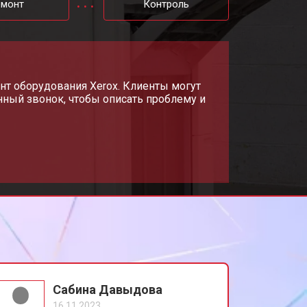
емонт
Контроль
т 2800 ₽
Заказать
т 2700 ₽
нт оборудования Xerox. Клиенты могут
Заказать
ный звонок, чтобы описать проблему и
т 2500 ₽
Заказать
т 3500 ₽
Заказать
Сабина Давыдова
16.11.2023