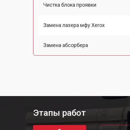
Чистка блока проявки
Замена лазера мфу Xerox
Замена абсорбера
Ремонт автоподатчика
Замена термопленки
Замена печки мфу Xerox
Этапы работ
Замена печатной головки