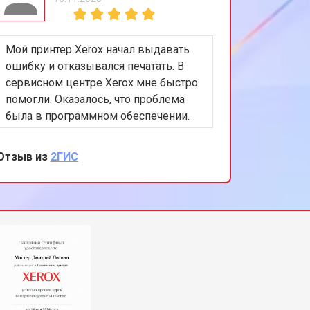
Мой принтер Xerox начал выдавать
ошибку и отказывался печатать. В
сервисном центре Xerox мне быстро
помогли. Оказалось, что проблема
была в программном обеспечении.
Специалисты не только устранили
неполадку, но и обновили ПО, после
Отзыв из
2ГИС
чего принтер заработал как новый.
Осталась очень довольна качеством
обслуживания и профессионализмом
мастеров. Благодарю за вашу работу
и внимание к клиентам!