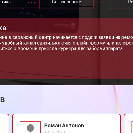
стика
Согласование
Р
от 60 мин
о
ка:
от 80 мин
о
ие в сервисный центр начинается с подачи заявки на ремо
 удобный канал связи, включая онлайн-форму или телефон
иться о времени приезда курьера для забора аппарата.
от 60 мин
о
от 100 мин
о
ов
Роман Антонов
18.12.2023