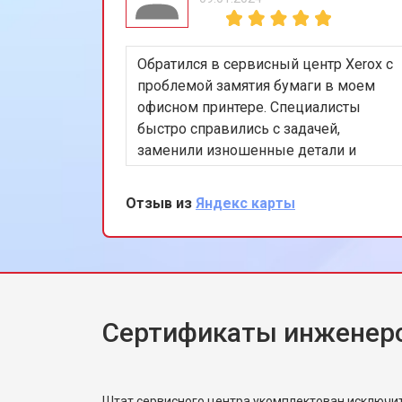
Обратился в сервисный центр Xerox с
проблемой замятия бумаги в моем
офисном принтере. Специалисты
быстро справились с задачей,
заменили изношенные детали и
провели полную диагностику
устройства. Работа была выполнена
Отзыв из
Яндекс карты
качественно и в срок. Очень доволен
обслуживанием и
профессиональным подходом
команды. Спасибо за вашу помощь и
внимание к деталям!
Сертификаты инженеро
Штат сервисного центра укомплектован исключ