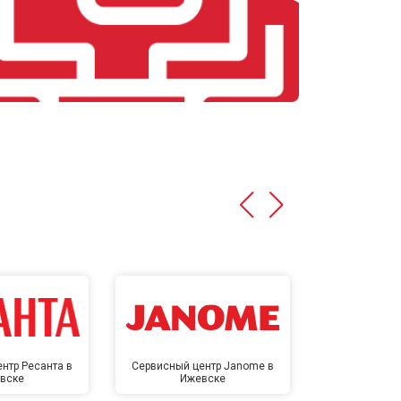
нтр Ресанта в
Сервисный центр Janome в
Сервисный 
вске
Ижевске
Иже