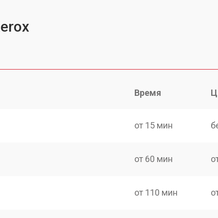
erox
Время
Ц
от 15 мин
б
от 60 мин
о
от 110 мин
о