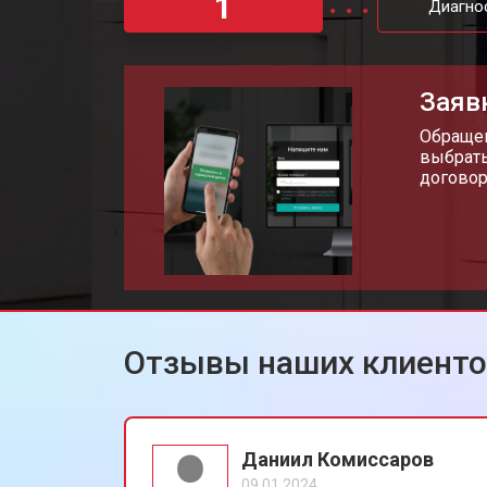
1
Диагно
Замена каретки мфу Xerox
Заяв
Замена Wi-Fi мфу Xerox
Обращен
выбрать
договор
Замена блока питания
Замена вала мфу Xerox
Отзывы наших клиент
Даниил Комиссаров
09.01.2024